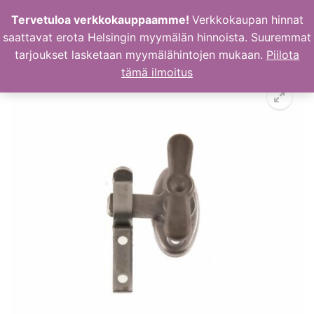
Hyppää
Tervetuloa verkkokauppaamme!
Verkkokaupan hinnat
sisältöön
saattavat erota Helsingin myymälän hinnoista. Suuremmat
tarjoukset lasketaan myymälähintojen mukaan.
Piilota
tämä ilmoitus