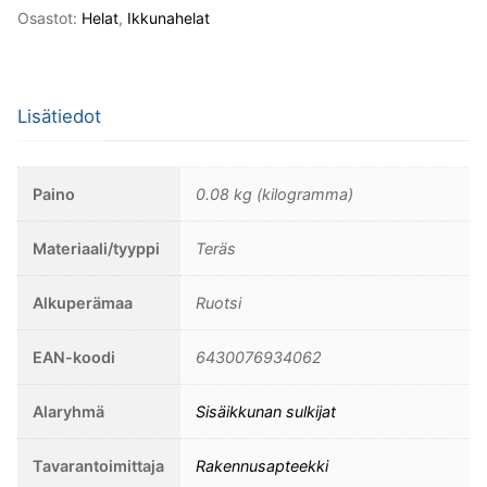
Malli
Osastot:
Helat
,
Ikkunahelat
Villa
Karlsro.
Sisältää
Lisätiedot
vastakappaleen
ja
ruuvit.
Paino
0.08 kg (kilogramma)
määrä
Materiaali/tyyppi
Teräs
Alkuperämaa
Ruotsi
EAN-koodi
6430076934062
Alaryhmä
Sisäikkunan sulkijat
Tavarantoimittaja
Rakennusapteekki