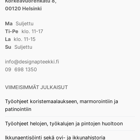
Korkeavuorenkatu 8,
00120 Helsinki
Ma
Suljettu
Ti-Pe
klo. 11-17
La
klo. 11-15
Su
Suljettu
info@designapteekki.fi
09 698 1350
VIIMEISIMMÄT JULKAISUT
Työohjeet koristemaalaukseen, marmorointiin ja
patinointiin
Työohjeet helojen, työkalujen ja pintojen huoltoon
Ikkunaentisöinti sekä ovi- ja ikkunahistoria