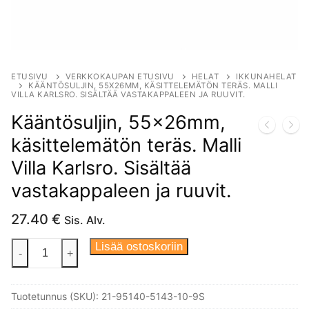
ETUSIVU
VERKKOKAUPAN ETUSIVU
HELAT
IKKUNAHELAT
KÄÄNTÖSULJIN, 55X26MM, KÄSITTELEMÄTÖN TERÄS. MALLI
VILLA KARLSRO. SISÄLTÄÄ VASTAKAPPALEEN JA RUUVIT.
Kääntösuljin, 55x26mm,
käsittelemätön teräs. Malli
Villa Karlsro. Sisältää
vastakappaleen ja ruuvit.
27.40
€
Sis. Alv.
Kääntösuljin,
Lisää ostoskoriin
-
+
55x26mm,
käsittelemätön
Tuotetunnus (SKU):
21-95140-5143-10-9S
teräs.