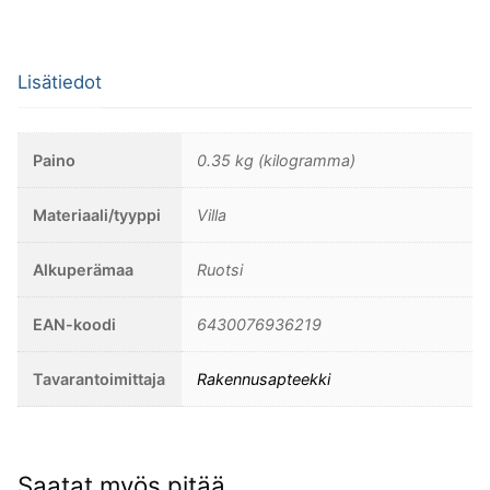
määrä
Lisätiedot
Paino
0.35 kg (kilogramma)
Materiaali/tyyppi
Villa
Alkuperämaa
Ruotsi
EAN-koodi
6430076936219
Tavarantoimittaja
Rakennusapteekki
Saatat myös pitää...