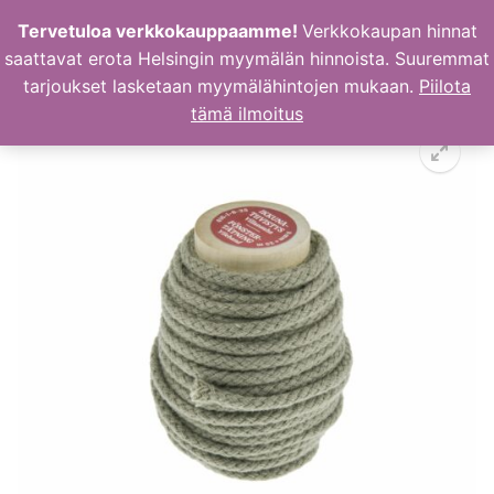
Hyppää
Tervetuloa verkkokauppaamme!
Verkkokaupan hinnat
sisältöön
saattavat erota Helsingin myymälän hinnoista. Suuremmat
tarjoukset lasketaan myymälähintojen mukaan.
Piilota
tämä ilmoitus