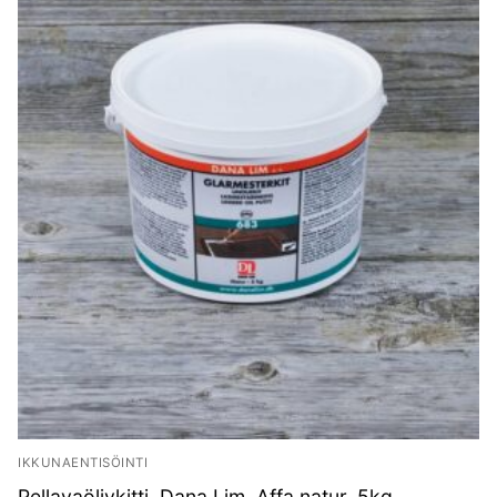
IKKUNAENTISÖINTI
Pellavaöljykitti, Dana Lim, Affa natur, 5kg