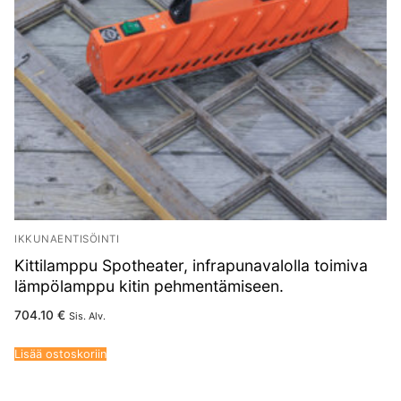
IKKUNAENTISÖINTI
Kittilamppu Spotheater, infrapunavalolla toimiva
lämpölamppu kitin pehmentämiseen.
704.10
€
Sis. Alv.
Lisää ostoskoriin