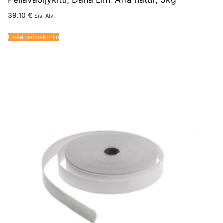
39.10
€
Sis. Alv.
Lisää ostoskoriin