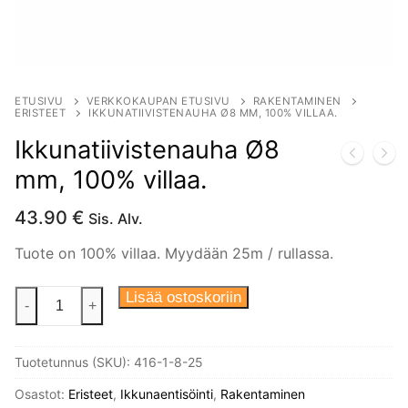
ETUSIVU
VERKKOKAUPAN ETUSIVU
RAKENTAMINEN
ERISTEET
IKKUNATIIVISTENAUHA Ø8 MM, 100% VILLAA.
Ikkunatiivistenauha Ø8
mm, 100% villaa.
43.90
€
Sis. Alv.
Tuote on 100% villaa. Myydään 25m / rullassa.
Ikkunatiivistenauha
Lisää ostoskoriin
-
+
Ø8
mm,
Tuotetunnus (SKU):
416-1-8-25
100%
villaa.
Osastot:
Eristeet
,
Ikkunaentisöinti
,
Rakentaminen