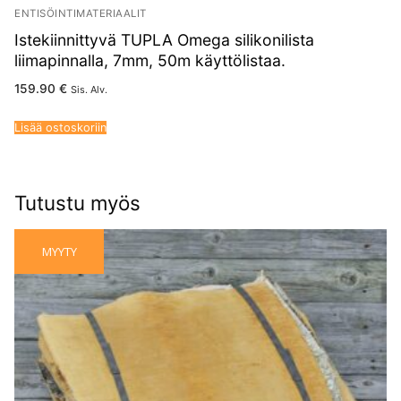
ENTISÖINTIMATERIAALIT
Istekiinnittyvä TUPLA Omega silikonilista
liimapinnalla, 7mm, 50m käyttölistaa.
159.90
€
Sis. Alv.
Lisää ostoskoriin
Tutustu myös
MYYTY