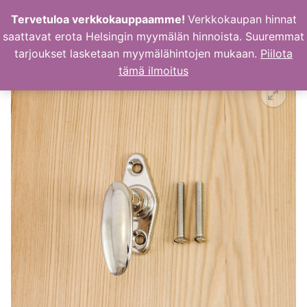
Hyppää
Tervetuloa verkkokauppaamme!
Verkkokaupan hinnat
sisältöön
saattavat erota Helsingin myymälän hinnoista. Suuremmat
tarjoukset lasketaan myymälähintojen mukaan.
Piilota
tämä ilmoitus