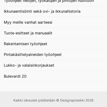
Työohjeet helojen, työkalujen ja pintojen huoltoon
Ikkunaentisöinti sekä ovi- ja ikkunahistoria
Myy meille vanhat aarteesi
Tuote-esitteet ja manuaalit
Rakentamisen työohjeet
Pintakäsittelyaineiden työohjeet
Lukko- ja valaisinkorjaukset
Bulevardi 20
Kaikki oikeudet pidätetään © Designapteekki 2026