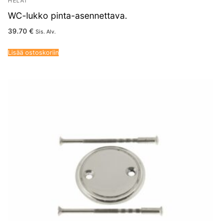
HELAT
WC-lukko pinta-asennettava.
39.70
€
Sis. Alv.
Lisää ostoskoriin