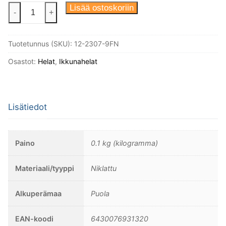
Ikkunasuljin
Lisää ostoskoriin
-
+
Borg,
malli
Tuotetunnus (SKU):
12-2307-9FN
Huvilakadulta
Helsingistä
Osastot:
Helat
,
Ikkunahelat
1900-
luvun
alusta.
Lisätiedot
Niklattu
messinki,
sisältää
Paino
0.1 kg (kilogramma)
35mm
ruuvit.
Materiaali/tyyppi
Niklattu
määrä
Alkuperämaa
Puola
EAN-koodi
6430076931320