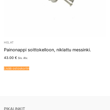
HELAT
Painonappi soittokelloon, niklattu messinki.
43.00
€
Sis. Alv.
Lisää ostoskoriin
PIKALINKIT