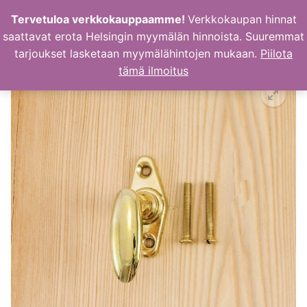
Hyppää
Tervetuloa verkkokauppaamme!
Verkkokaupan hinnat
sisältöön
saattavat erota Helsingin myymälän hinnoista. Suuremmat
tarjoukset lasketaan myymälähintojen mukaan.
Piilota
tämä ilmoitus