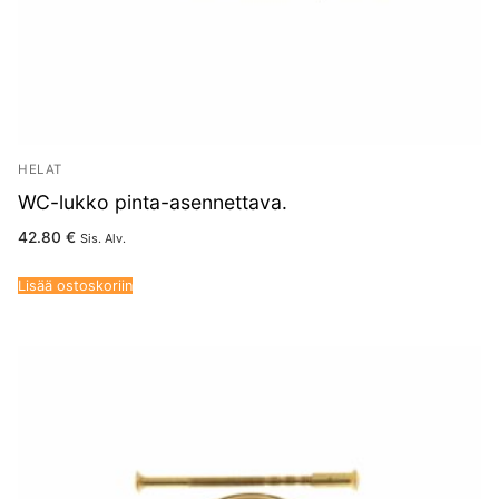
HELAT
WC-lukko pinta-asennettava.
42.80
€
Sis. Alv.
Lisää ostoskoriin