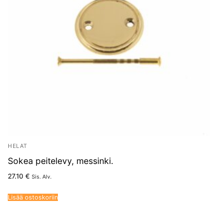
HELAT
Sokea peitelevy, messinki.
27.10
€
Sis. Alv.
Lisää ostoskoriin