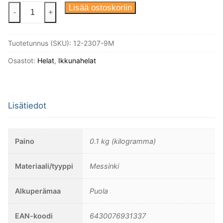
Ikkunasuljin
Lisää ostoskoriin
-
+
Borg,
malli
Tuotetunnus (SKU):
12-2307-9M
Huvilakadulta
Helsingistä
Osastot:
Helat
,
Ikkunahelat
1900-
luvun
alusta.
Lisätiedot
Messinki,
sisältää
35mm
Paino
0.1 kg (kilogramma)
ruuvit.
määrä
Materiaali/tyyppi
Messinki
Alkuperämaa
Puola
EAN-koodi
6430076931337