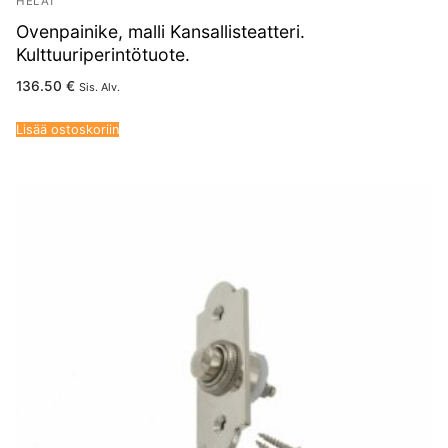
HELAT
Ovenpainike, malli Kansallisteatteri.
Kulttuuriperintötuote.
136.50
€
Sis. Alv.
Lisää ostoskoriin