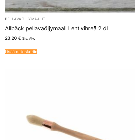
PELLAVAÖLJYMAALIT
Allbäck pellavaöljymaali Lehtivihreä 2 dl
23.20
€
Sis. Alv.
Lisää ostoskoriin