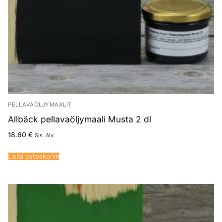
PELLAVAÖLJYMAALIT
Allbäck pellavaöljymaali Musta 2 dl
18.60
€
Sis. Alv.
Lisää ostoskoriin