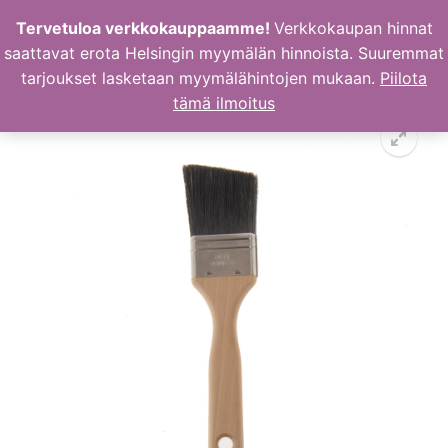
Hyppää
Tervetuloa verkkokauppaamme!
Verkkokaupan hinnat
sisältöön
saattavat erota Helsingin myymälän hinnoista. Suuremmat
tarjoukset lasketaan myymälähintojen mukaan.
Piilota
tämä ilmoitus