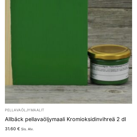
PELLAVAÖLJYMAALIT
Allbäck pellavaöljymaali Kromioksidinvihreä 2 dl
31.60
€
Sis. Alv.