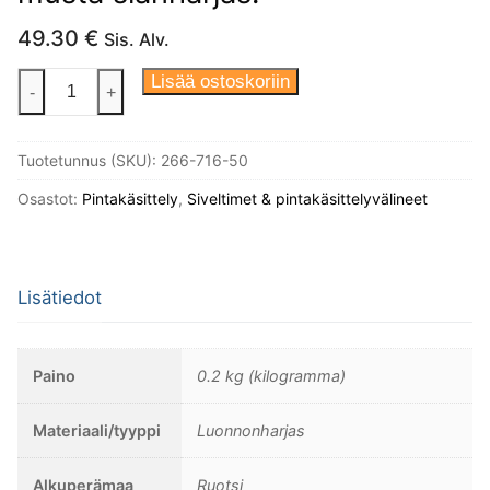
49.30
€
Sis. Alv.
Ikkunasivellin,
Lisää ostoskoriin
-
+
Prima,
leveys
Tuotetunnus (SKU):
266-716-50
50mm.
Ikkunaentisöijien
Osastot:
Pintakäsittely
,
Siveltimet & pintakäsittelyvälineet
suosima
malli.
Käsintehty,
Lisätiedot
vinoharja,
musta
sianharjas.
Paino
0.2 kg (kilogramma)
määrä
Materiaali/tyyppi
Luonnonharjas
Alkuperämaa
Ruotsi