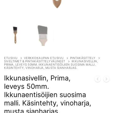
ETUSIVU
VERKKOKAUPAN ETUSIVU
PINTAKÄSITTELY
SIVELTIMET & PINTAKÄSITTELYVÄLINEET
IKKUNASIVELLIN,
PRIMA, LEVEYS 50MM. IKKUNAENTISÖIJIEN SUOSIMA MALLI.
KÄSINTEHTY, VINOHARJA, MUSTA SIANHARJAS.
Ikkunasivellin, Prima,
leveys 50mm.
Ikkunaentisöijien suosima
malli. Käsintehty, vinoharja,
musta sianharjas.