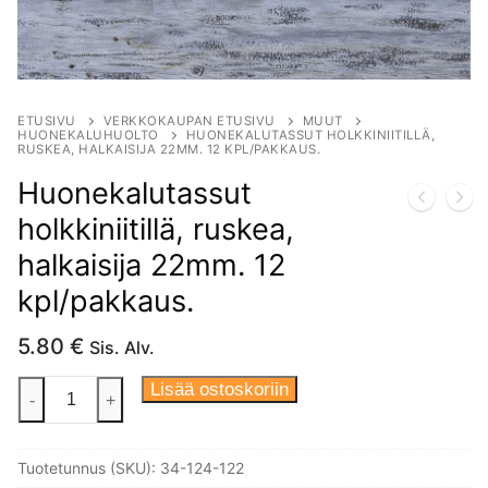
ETUSIVU
VERKKOKAUPAN ETUSIVU
MUUT
HUONEKALUHUOLTO
HUONEKALUTASSUT HOLKKINIITILLÄ,
RUSKEA, HALKAISIJA 22MM. 12 KPL/PAKKAUS.
Huonekalutassut
holkkiniitillä, ruskea,
halkaisija 22mm. 12
kpl/pakkaus.
5.80
€
Sis. Alv.
Huonekalutassut
Lisää ostoskoriin
-
+
holkkiniitillä,
ruskea,
Tuotetunnus (SKU):
34-124-122
halkaisija