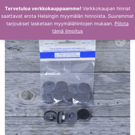
Hyppää
Tervetuloa verkkokauppaamme!
Verkkokaupan hinnat
sisältöön
saattavat erota Helsingin myymälän hinnoista. Suuremmat
tarjoukset lasketaan myymälähintojen mukaan.
Piilota
tämä ilmoitus