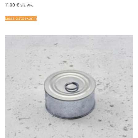
11.00
€
Sis. Alv.
Lisää ostoskoriin