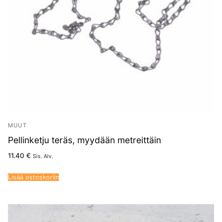
MUUT
Pellinketju teräs, myydään metreittäin
11.40
€
Sis. Alv.
Lisää ostoskoriin