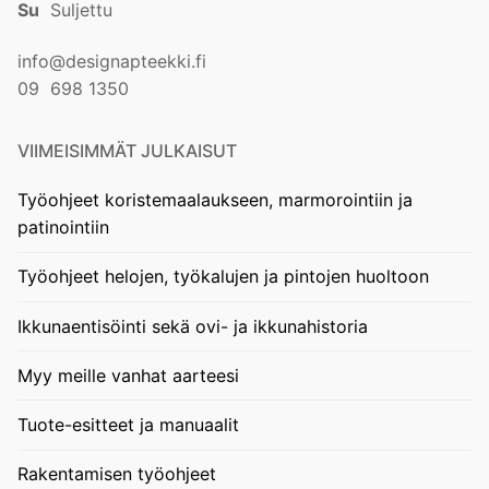
Su
Suljettu
info@designapteekki.fi
09 698 1350
VIIMEISIMMÄT JULKAISUT
Työohjeet koristemaalaukseen, marmorointiin ja
patinointiin
Työohjeet helojen, työkalujen ja pintojen huoltoon
Ikkunaentisöinti sekä ovi- ja ikkunahistoria
Myy meille vanhat aarteesi
Tuote-esitteet ja manuaalit
Rakentamisen työohjeet