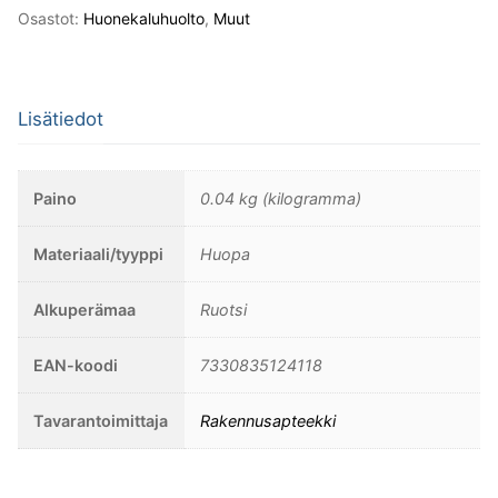
22mm.
Osastot:
Huonekaluhuolto
,
Muut
12
kpl/pakkaus.
määrä
Lisätiedot
Paino
0.04 kg (kilogramma)
Materiaali/tyyppi
Huopa
Alkuperämaa
Ruotsi
EAN-koodi
7330835124118
Tavarantoimittaja
Rakennusapteekki