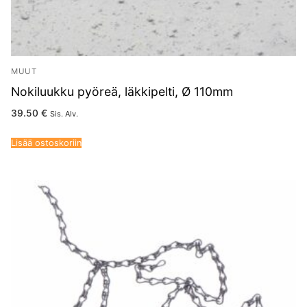
MUUT
Nokiluukku pyöreä, läkkipelti, Ø 110mm
39.50
€
Sis. Alv.
Lisää ostoskoriin