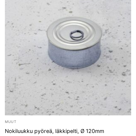
MUUT
Nokiluukku pyöreä, läkkipelti, Ø 120mm