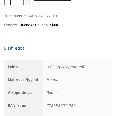
20mm
määrä
Tuotetunnus (SKU):
34-022-120
Osastot:
Huonekaluhuolto
,
Muut
Lisätiedot
Paino
0.03 kg (kilogramma)
Materiaali/tyyppi
Huopa
Alkuperämaa
Ruotsi
EAN-koodi
7330835011029