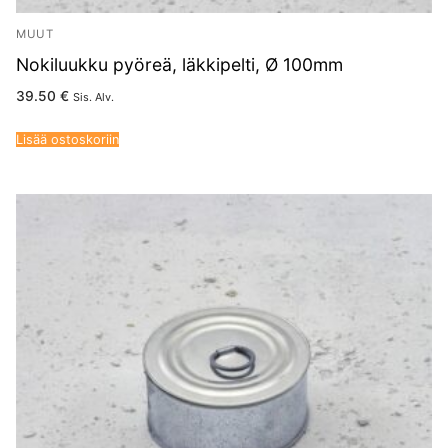
MUUT
Nokiluukku pyöreä, läkkipelti, Ø 100mm
39.50
€
Sis. Alv.
Lisää ostoskoriin