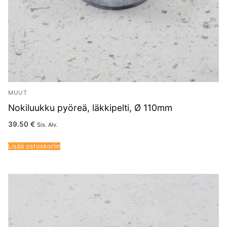
MUUT
Nokiluukku pyöreä, läkkipelti, Ø 110mm
39.50
€
Sis. Alv.
Lisää ostoskoriin