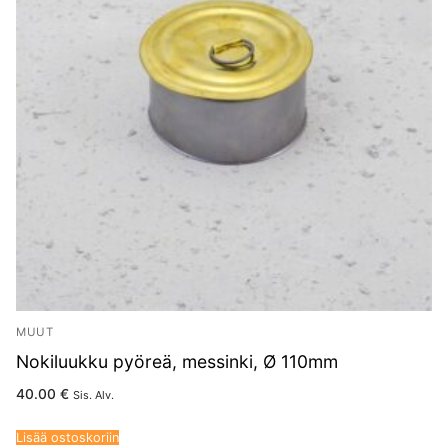
MUUT
Nokiluukku pyöreä, messinki, Ø 110mm
40.00
€
Sis. Alv.
Lisää ostoskoriin