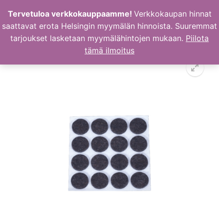
Hyppää
Tervetuloa verkkokauppaamme!
Verkkokaupan hinnat
sisältöön
saattavat erota Helsingin myymälän hinnoista. Suuremmat
tarjoukset lasketaan myymälähintojen mukaan.
Piilota
tämä ilmoitus