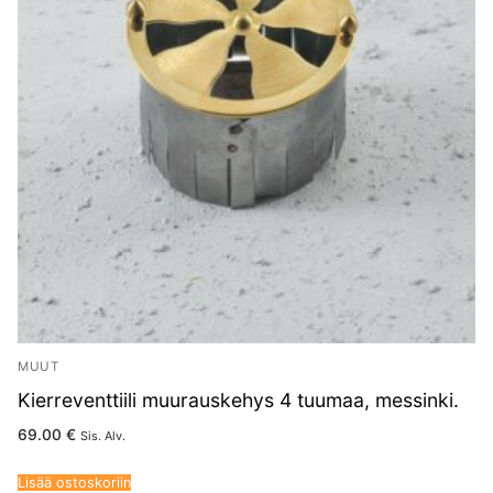
MUUT
Kierreventtiili muurauskehys 4 tuumaa, messinki.
69.00
€
Sis. Alv.
Lisää ostoskoriin