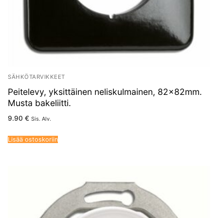
SÄHKÖTARVIKKEET
Peitelevy, yksittäinen neliskulmainen, 82x82mm.
Musta bakeliitti.
9.90
€
Sis. Alv.
Lisää ostoskoriin