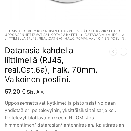
ETUSIVU
VERKKOKAUPAN ETUSIVU
SÄHKÖTARVIKKEET
UPPOASENNETTAVAT SÄHKÖTARVIKKEET
DATARASIA KAHDELLA
LIITTIMELLÄ (RJ45, REAL.CAT.6A), HALK. 70MM. VALKOINEN POSLIINI.
Datarasia kahdella
liittimellä (RJ45,
real.Cat.6a), halk. 70mm.
Valkoinen posliini.
57.20
€
Sis. Alv.
Uppoasennettavat kytkimet ja pistorasiat voidaan
yhdistää eri peitelevyihin, yksittäisiksi tai sarjoiksi.
Peitelevyt tilattava erikseen. HUOM! Jos
himmentimen/ datarasian/ antennirasian/ kaiutinrasian