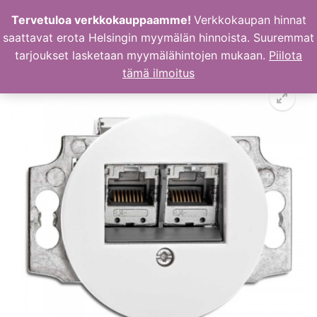
Hyppää
Tervetuloa verkkokauppaamme!
Verkkokaupan hinnat
sisältöön
saattavat erota Helsingin myymälän hinnoista. Suuremmat
tarjoukset lasketaan myymälähintojen mukaan.
Piilota
tämä ilmoitus