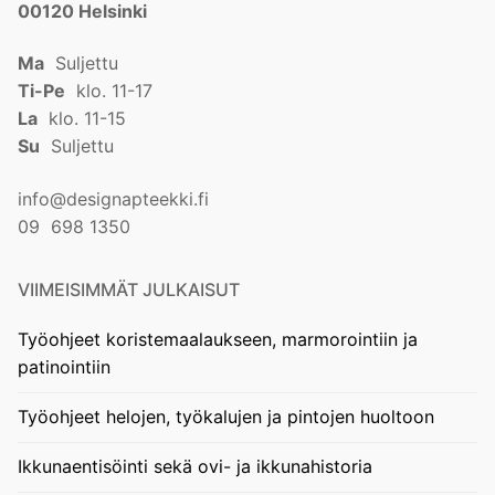
00120 Helsinki
Ma
Suljettu
Ti-Pe
klo. 11-17
La
klo. 11-15
Su
Suljettu
info@designapteekki.fi
09 698 1350
VIIMEISIMMÄT JULKAISUT
Työohjeet koristemaalaukseen, marmorointiin ja
patinointiin
Työohjeet helojen, työkalujen ja pintojen huoltoon
Ikkunaentisöinti sekä ovi- ja ikkunahistoria