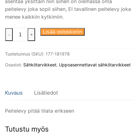
asentaa yksittäin niin siihen on olemassa oma
peitelevy joka sopii siihen, EI tavallinen peitelevy joka
menee kaikkiin kytkimiin.
Datarasia
Lisää ostoskoriin
-
+
kahdella
liittimellä
Tuotetunnus (SKU):
177-181978
(RJ45,
real.Cat.6a),
Osastot:
Sähkötarvikkeet
,
Uppoasennettavat sähkötarvikkeet
halk.
70mm.
Valkoinen
Kuvaus
Lisätiedot
posliini.
määrä
Peitelevy pitää tilata erikseen
Tutustu myös