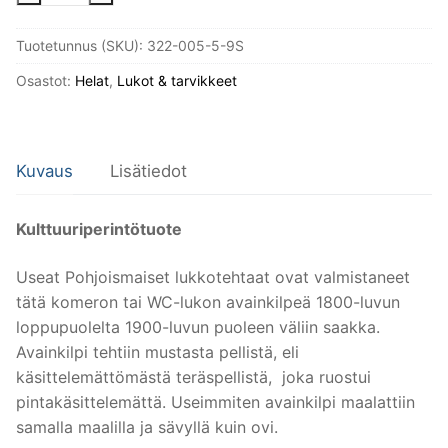
ja
Tuotetunnus (SKU):
322-005-5-9S
wc-
oven
Osastot:
Helat
,
Lukot & tarvikkeet
lukkoon.
Kulttuuriperintötuote.
määrä
Kuvaus
Lisätiedot
Kulttuuriperintötuote
Useat Pohjoismaiset lukkotehtaat ovat valmistaneet
tätä komeron tai WC-lukon avainkilpeä 1800-luvun
loppupuolelta 1900-luvun puoleen väliin saakka.
Avainkilpi tehtiin mustasta pellistä, eli
käsittelemättömästä teräspellistä, joka ruostui
pintakäsittelemättä. Useimmiten avainkilpi maalattiin
samalla maalilla ja sävyllä kuin ovi.