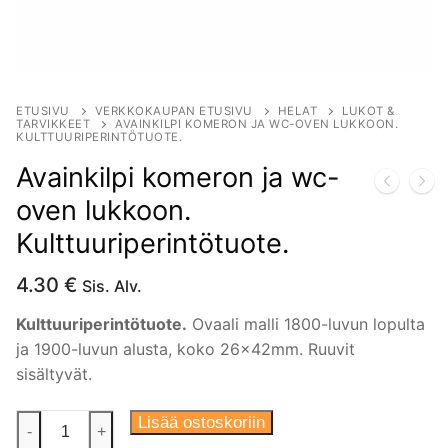
ETUSIVU
VERKKOKAUPAN ETUSIVU
HELAT
LUKOT &
TARVIKKEET
AVAINKILPI KOMERON JA WC-OVEN LUKKOON.
KULTTUURIPERINTÖTUOTE.
Avainkilpi komeron ja wc-
oven lukkoon.
Kulttuuriperintötuote.
4.30
€
Sis. Alv.
Kulttuuriperintötuote.
Ovaali malli 1800-luvun lopulta
ja 1900-luvun alusta, koko 26x42mm. Ruuvit
sisältyvät.
Avainkilpi
Lisää ostoskoriin
-
+
komeron