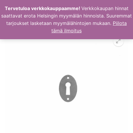
Hyppää
Tervetuloa verkkokauppaamme!
Verkkokaupan hinnat
sisältöön
saattavat erota Helsingin myymälän hinnoista. Suuremmat
tarjoukset lasketaan myymälähintojen mukaan.
Piilota
tämä ilmoitus