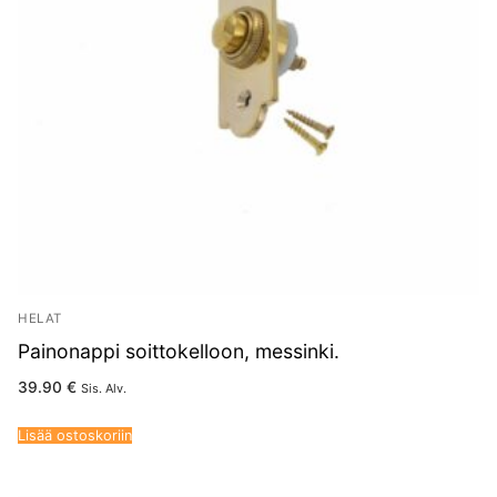
HELAT
Painonappi soittokelloon, messinki.
39.90
€
Sis. Alv.
Lisää ostoskoriin