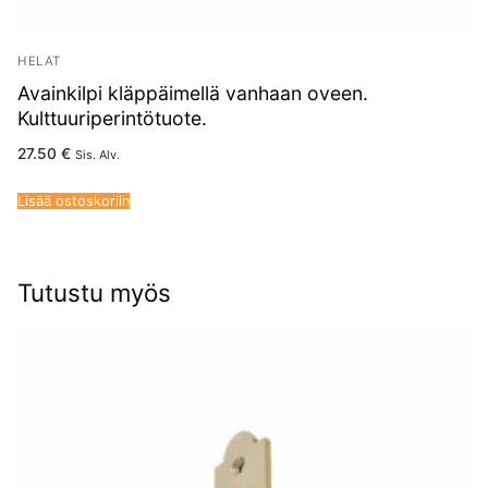
HELAT
Avainkilpi kläppäimellä vanhaan oveen.
Kulttuuriperintötuote.
27.50
€
Sis. Alv.
Lisää ostoskoriin
Tutustu myös