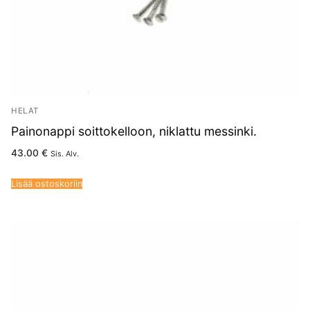
HELAT
Painonappi soittokelloon, niklattu messinki.
43.00
€
Sis. Alv.
Lisää ostoskoriin