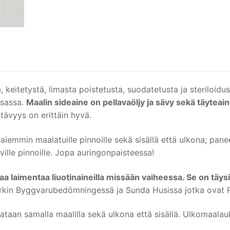
, keitetystä, limasta poistetusta, suodatetusta ja steriloidu
ksassa.
Maalin sideaine on pellavaöljy ja sävy sekä täytea
tävyys on erittäin hyvä.
emmin maalatuille pinnoille sekä sisällä että ulkona; paneelit,
ville pinnoille. Jopa auringonpaisteessa!
 saa laimentaa liuotinaineilla missään vaiheessa. Se on täysi
in Byggvarubedömningessä ja Sunda Husissa jotka ovat Ruo
taan samalla maalilla sekä ulkona että sisällä. Ulkomaalauk