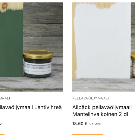
MAALIT
PELLAVAÖLJYMAALIT
llavaöljymaali Lehtivihreä
Allbäck pellavaöljymaali
Mantelinvalkoinen 2 dl
18.60
€
v.
Sis. Alv.