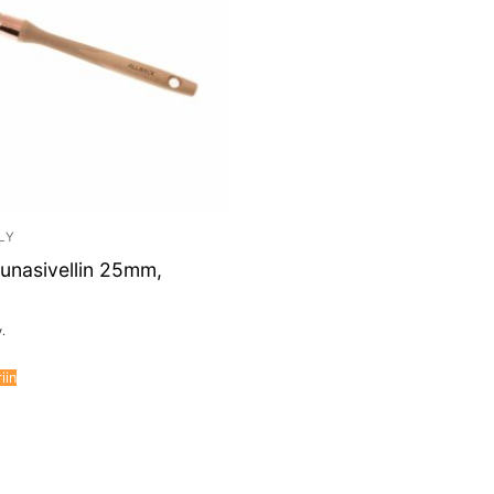
LY
unasivellin 25mm,
v.
iin