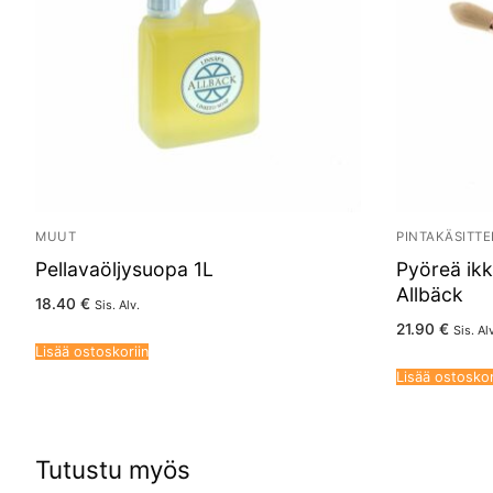
MUUT
PINTAKÄSITTE
Pellavaöljysuopa 1L
Pyöreä ikk
Allbäck
18.40
€
Sis. Alv.
21.90
€
Sis. Al
Lisää ostoskoriin
Lisää ostoskor
Tutustu myös