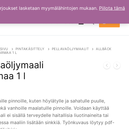
arjoukset lasketaan myymälähintojen mukaan.
Piilota tämä
TILI
OSTOKSET
0.00
€
Hae:
SIVU
PINTAKÄSITTELY
PELLAVAÖLJYMAALIT
ALLBÄCK
RMAA 1 L
vaöljymaali
aa 1 l
lle pinnoille, kuten höylätylle ja sahatulle puulle,
sekä vanhoille maalatuille pinnoille. Voidaan käyttää
i ei sisällä terveydelle haitallisia liuotinaineita tai
ssa maaliin lisätään sinkkiä. Työnkuvaus löytyy pdf-