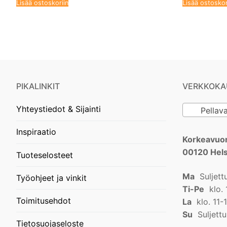
Lisää ostoskoriin
Lisää ostoskor
PIKALINKIT
VERKKOKA
Yhteystiedot & Sijainti
Pellavaö
Inspiraatio
Korkeavuor
00120 Hels
Tuoteselosteet
Ma
Suljett
Työohjeet ja vinkit
Ti-Pe
klo. 
Toimitusehdot
La
klo. 11-
Su
Suljettu
Tietosuojaseloste