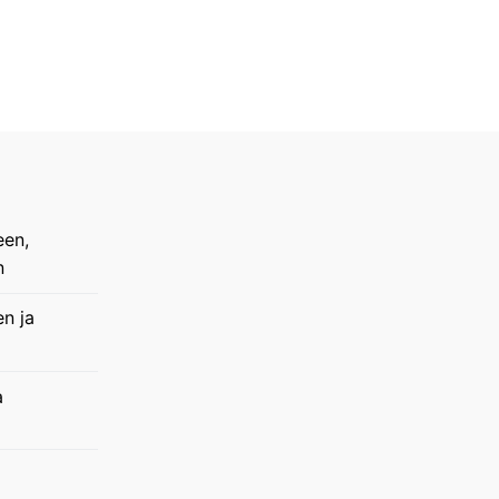
een,
n
en ja
a