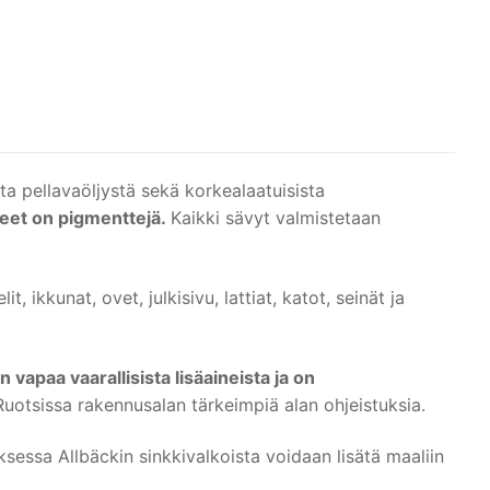
sta pellavaöljystä sekä korkealaatuisista
ineet on pigmenttejä.
Kaikki sävyt valmistetaan
 ikkunat, ovet, julkisivu, lattiat, katot, seinät ja
n vapaa vaarallisista lisäaineista ja on
tsissa rakennusalan tärkeimpiä alan ohjeistuksia.
sessa Allbäckin sinkkivalkoista voidaan lisätä maaliin