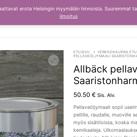
aattavat erota Helsingin myymälän hinnoista. Suuremmat t
ilmoitus
ETUSIVU
VERKKOKAUPAN ETU
PELLAVAÖLJYMAALI SAARISTONHA
Allbäck pella
Saaristonharm
50.50
€
Sis. Alv.
Pellavaöljymaali sopii useimi
pellille, raudalle, muoville 
myös sisätiloissa, koska maal
kemikaaleja. Ulkomaalaukse