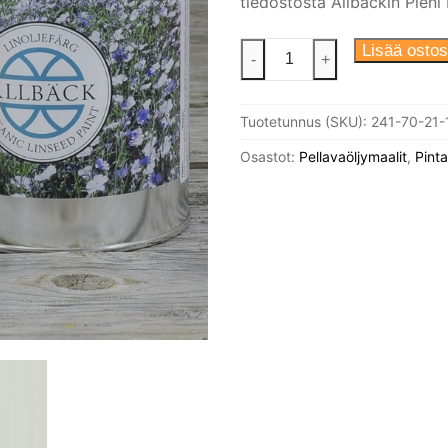
tiedostosta Allbäckin Pieni 
Allbäck
Lisää ostos
-
+
pellavaöljymaali
Saaristonharmaa
Tuotetunnus (SKU):
241-70-21-
1
l
Osastot:
Pellavaöljymaalit
,
Pinta
määrä