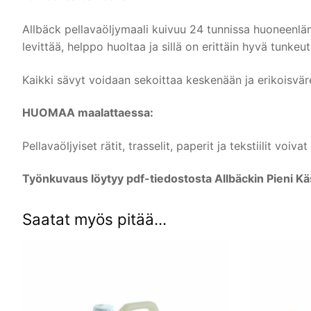
Allbäck pellavaöljymaali kuivuu 24 tunnissa huoneenläm
levittää, helppo huoltaa ja sillä on erittäin hyvä tunke
Kaikki sävyt voidaan sekoittaa keskenään ja erikoisvä
HUOMAA maalattaessa:
Pellavaöljyiset rätit, trasselit, paperit ja tekstiilit vo
Työnkuvaus löytyy pdf-tiedostosta Allbäckin Pieni Käs
Saatat myös pitää...