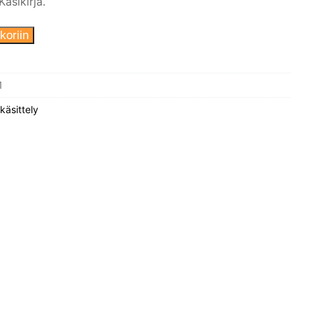
Käsikirja.
koriin
1
käsittely