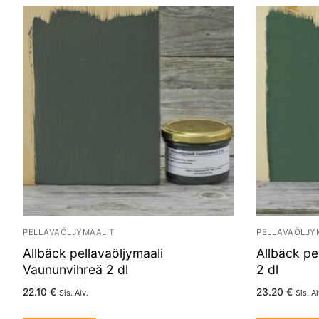
PELLAVAÖLJYMAALIT
PELLAVAÖLJY
Allbäck pellavaöljymaali
Allbäck pe
Vaununvihreä 2 dl
2 dl
22.10
€
23.20
€
Sis. Alv.
Sis. Al