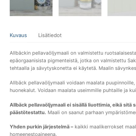
Kuvaus
Lisätiedot
Allbäckin pellavaöljymaali on valmistettu ruotsalaisesta
epäorgaanisista pigmenteistä, jotka on valmistettu Sa
tehtaalla ja sävytyskonetta ei käytetä. Maalin sävynkes
Allbäck pellavaöljymaali voidaan maalata puupinnoille, ai
huonekalut. Voidaan maalata useimmille puhtaille ja kui
Allbäck pellavaöljymaali ei sisällä liuottimia, eikä sitä
päästötestattu.
Maali on saanut parhaan ympäristömerk
Yhden purkin järjestelmä –
kaikki maalikerrokset maala
homeenestoaineena.