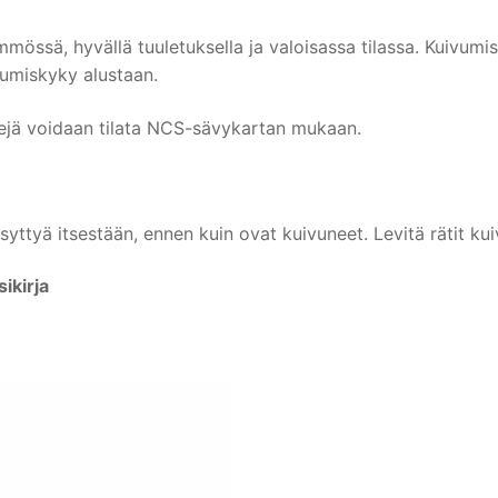
mössä, hyvällä tuuletuksella ja valoisassa tilassa. Kuivum
utumiskyky alustaan.
rejä voidaan tilata NCS-sävykartan mukaan.
ivat syttyä itsestään, ennen kuin ovat kuivuneet. Levitä rätit 
ikirja