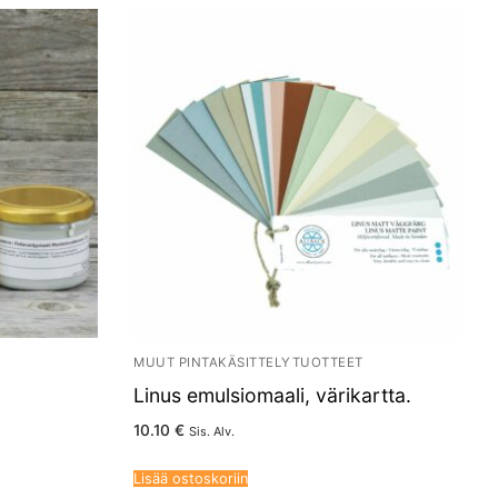
MUUT PINTAKÄSITTELYTUOTTEET
Linus emulsiomaali, värikartta.
10.10
€
Sis. Alv.
Lisää ostoskoriin