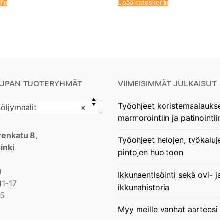
iin
Lisää ostoskoriin
UPAN TUOTERYHMÄT
VIIMEISIMMÄT JULKAISUT
Työohjeet koristemaalauks
ljymaalit
×
marmorointiin ja patinointii
enkatu 8,
Työohjeet helojen, työkaluj
inki
pintojen huoltoon
u
Ikkunaentisöinti sekä ovi- j
11-17
ikkunahistoria
15
Myy meille vanhat aarteesi