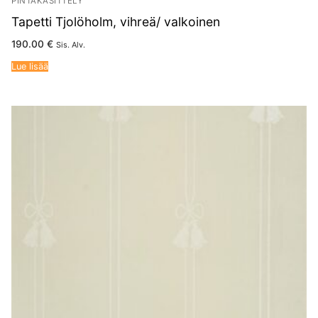
PINTAKÄSITTELY
Tapetti Tjolöholm, vihreä/ valkoinen
190.00
€
Sis. Alv.
Lue lisää