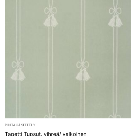
PINTAKÄSITTELY
Tapetti Tupsut, vihreä/ valkoinen