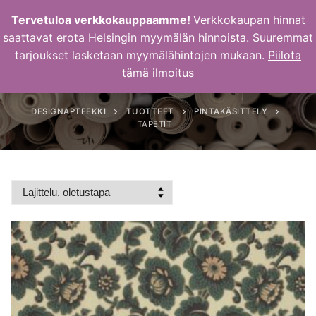
Hyppää
Tervetuloa verkkokauppaamme!
Verkkokaupan hinnat
sisältöön
saattavat erota Helsingin myymälän hinnoista. Suuremmat
tarjoukset lasketaan myymälähintojen mukaan.
Piilota
Tapetit
tämä ilmoitus
DESIGNAPTEEKKI
TUOTTEET
PINTAKÄSITTELY
TAPETIT