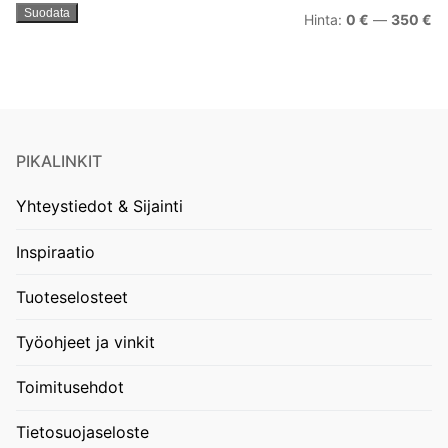
Suodata
Mi
Ma
Hinta:
0 €
—
350 €
PIKALINKIT
Yhteystiedot & Sijainti
Inspiraatio
Tuoteselosteet
Työohjeet ja vinkit
Toimitusehdot
Tietosuojaseloste