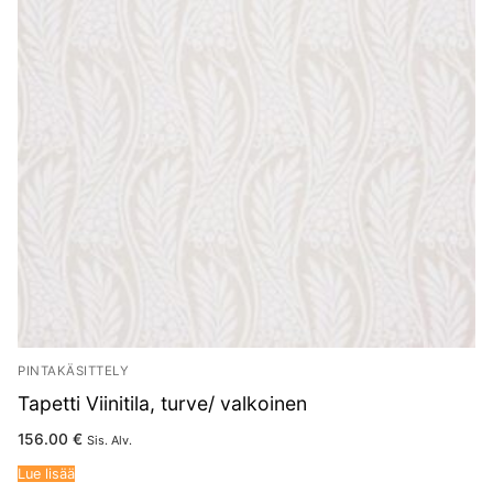
PINTAKÄSITTELY
Tapetti Viinitila, turve/ valkoinen
156.00
€
Sis. Alv.
Lue lisää