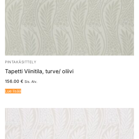
PINTAKÄSITTELY
Tapetti Viinitila, turve/ oliivi
156.00
€
Sis. Alv.
Lue lisää