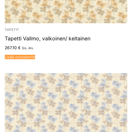
TAPETIT
Tapetti Vallmo, valkoinen/ keltainen
267.10
€
Sis. Alv.
Lisää ostoskoriin