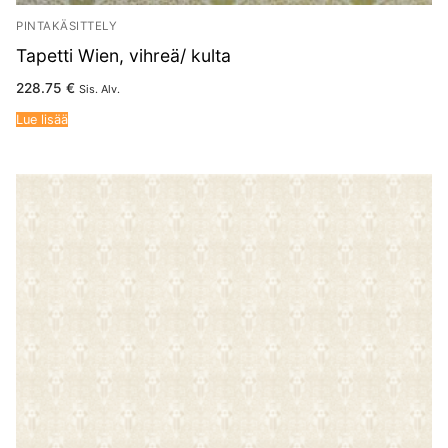
PINTAKÄSITTELY
Tapetti Wien, vihreä/ kulta
228.75
€
Sis. Alv.
Lue lisää