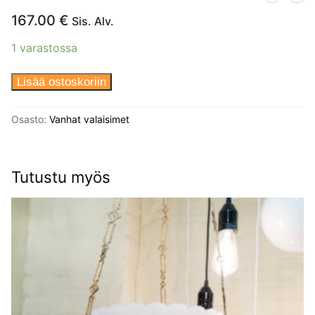
167.00
€
Sis. Alv.
1 varastossa
Seinävalaisin
Lisää ostoskoriin
1900-
luku
Osasto:
Vanhat valaisimet
määrä
Tutustu myös