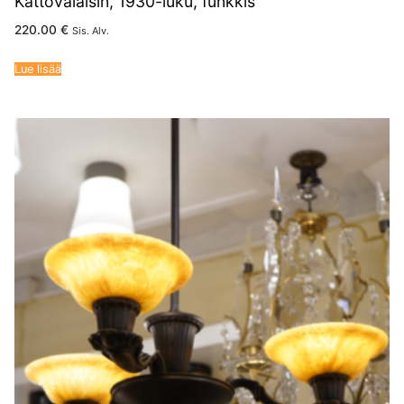
Kattovalaisin, 1930-luku, funkkis
220.00
€
Sis. Alv.
Lue lisää