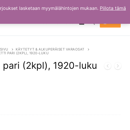
arjoukset lasketaan myymälähintojen mukaan.
Piilota tämä
TILI
OSTOKSET
0.00
€
Hae:
SIVU
KÄYTETYT & ALKUPERÄISET VARAOSAT
TI PARI (2KPL), 1920-LUKU
 pari (2kpl), 1920-luku