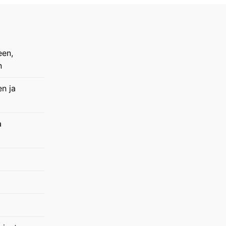
een,
n
en ja
a