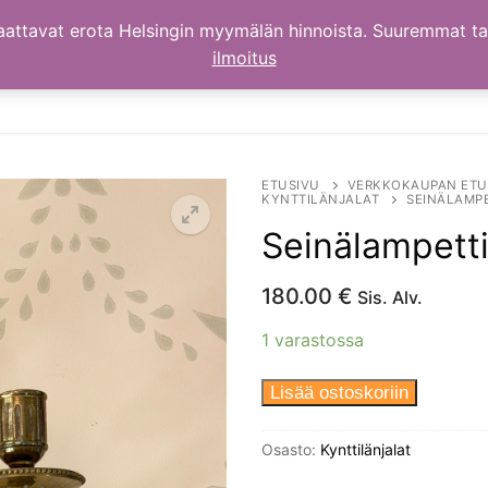
aattavat erota Helsingin myymälän hinnoista. Suuremmat t
ilmoitus
ETUSIVU
VERKKOKAUPAN ETU
KYNTTILÄNJALAT
SEINÄLAMPET
Seinälampetti
180.00
€
Sis. Alv.
1 varastossa
Seinälampetti
Lisää ostoskoriin
pari
(2kpl),
Osasto:
Kynttilänjalat
1920-