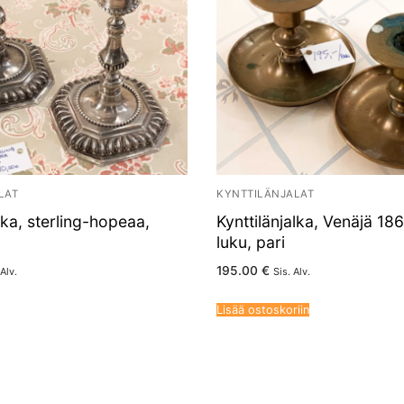
LAT
KYNTTILÄNJALAT
lka, sterling-hopeaa,
Kynttilänjalka, Venäjä 18
luku, pari
195.00
€
 Alv.
Sis. Alv.
Lisää ostoskoriin