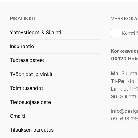
PIKALINKIT
VERKKOKA
Yhteystiedot & Sijainti
Kynttilä
Inspiraatio
Korkeavuor
00120 Hels
Tuoteselosteet
Ma
Suljett
Työohjeet ja vinkit
Ti-Pe
klo. 
Toimitusehdot
La
klo. 11-
Su
Suljettu
Tietosuojaseloste
info@design
Oma tili
09 698 13
Tilauksen peruutus