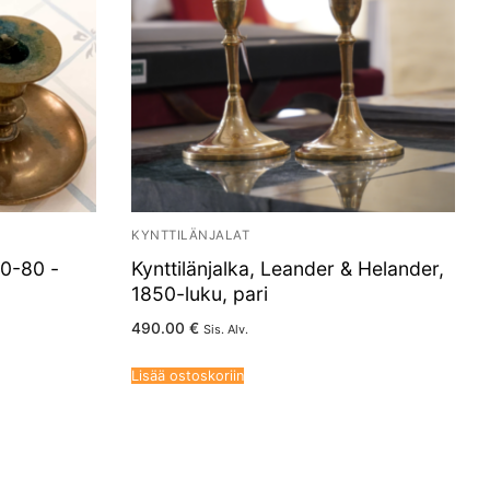
KYNTTILÄNJALAT
60-80 -
Kynttilänjalka, Leander & Helander,
1850-luku, pari
490.00
€
Sis. Alv.
Lisää ostoskoriin