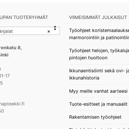
UPAN TUOTERYHMÄT
VIIMEISIMMÄT JULKAISUT
Työohjeet koristemaalauks
njalat
×
marmorointiin ja patinointii
enkatu 8,
Työohjeet helojen, työkaluj
inki
pintojen huoltoon
u
Ikkunaentisöinti sekä ovi- j
11-17
ikkunahistoria
15
Myy meille vanhat aarteesi
apteekki.fi
Tuote-esitteet ja manuaalit
50
Rakentamisen työohjeet