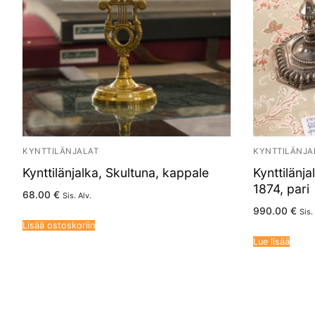
KYNTTILÄNJALAT
KYNTTILÄNJA
Kynttilänjalka, Skultuna, kappale
Kynttilänja
1874, pari
68.00
€
Sis. Alv.
990.00
€
Sis.
Lisää ostoskoriin
Lue lisää