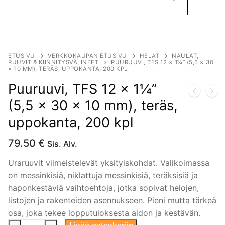
ETUSIVU
VERKKOKAUPAN ETUSIVU
HELAT
NAULAT,
RUUVIT & KIINNITYSVÄLINEET
PUURUUVI, TFS 12 × 1¼” (5,5 × 30
× 10 MM), TERÄS, UPPOKANTA, 200 KPL
Puuruuvi, TFS 12 × 1¼”
(5,5 × 30 × 10 mm), teräs,
uppokanta, 200 kpl
79.50
€
Sis. Alv.
Uraruuvit viimeistelevät yksityiskohdat. Valikoimassa
on messinkisiä, niklattuja messinkisiä, teräksisiä ja
haponkestäviä vaihtoehtoja, jotka sopivat helojen,
listojen ja rakenteiden asennukseen. Pieni mutta tärkeä
osa, joka tekee lopputuloksesta aidon ja kestävän.