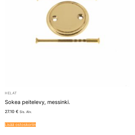
HELAT
Sokea peitelevy, messinki.
27.10
€
Sis. Alv.
Lisää ostoskoriin