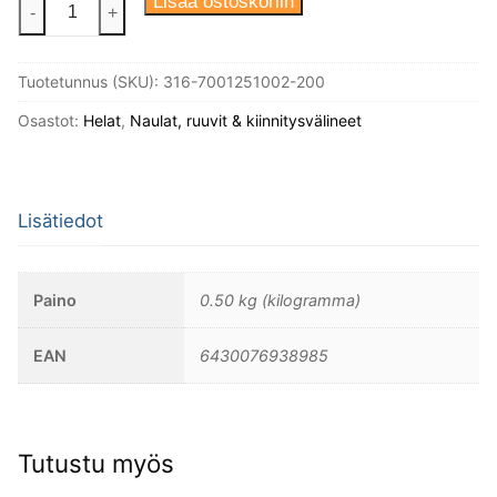
Puuruuvi,
Lisää ostoskoriin
-
+
TFS
12
Tuotetunnus (SKU):
316-7001251002-200
×
1¼"
Osastot:
Helat
,
Naulat, ruuvit & kiinnitysvälineet
(5,5
×
30
Lisätiedot
×
10
mm),
Paino
0.50 kg (kilogramma)
teräs,
uppokanta,
EAN
6430076938985
200
kpl
määrä
Tutustu myös