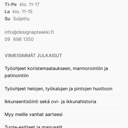
Ti-Pe
klo. 11-17
La
klo. 11-15
Su
Suljettu
info@designapteekki.fi
09 698 1350
VIIMEISIMMÄT JULKAISUT
Työohjeet koristemaalaukseen, marmorointiin ja
patinointiin
Työohjeet helojen, työkalujen ja pintojen huoltoon
Ikkunaentisöinti sekä ovi- ja ikkunahistoria
Myy meille vanhat aarteesi
Tuote-esitteet ja manuaalit