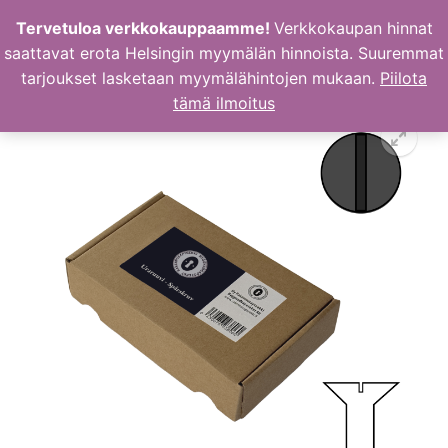
Hyppää
Tervetuloa verkkokauppaamme!
Verkkokaupan hinnat
sisältöön
saattavat erota Helsingin myymälän hinnoista. Suuremmat
tarjoukset lasketaan myymälähintojen mukaan.
Piilota
tämä ilmoitus