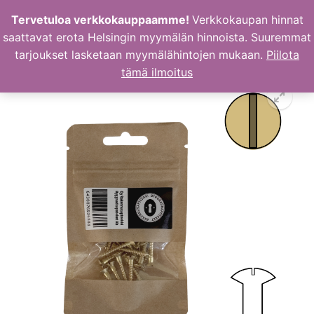
Hyppää
Tervetuloa verkkokauppaamme!
Verkkokaupan hinnat
sisältöön
saattavat erota Helsingin myymälän hinnoista. Suuremmat
tarjoukset lasketaan myymälähintojen mukaan.
Piilota
tämä ilmoitus