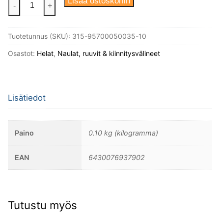
Puuruuvi
Lisää ostoskoriin
-
+
5X35
Din
Tuotetunnus (SKU):
315-95700050035-10
95
Messinki
Osastot:
Helat
,
Naulat, ruuvit & kiinnitysvälineet
Linssikanta,
10kpl/
pakkaus.
Lisätiedot
määrä
Paino
0.10 kg (kilogramma)
EAN
6430076937902
Tutustu myös