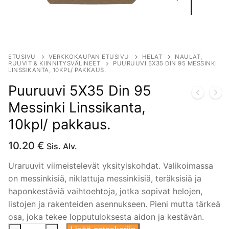
ETUSIVU
VERKKOKAUPAN ETUSIVU
HELAT
NAULAT,
RUUVIT & KIINNITYSVÄLINEET
PUURUUVI 5X35 DIN 95 MESSINKI
LINSSIKANTA, 10KPL/ PAKKAUS.
Puuruuvi 5X35 Din 95
Messinki Linssikanta,
10kpl/ pakkaus.
10.20
€
Sis. Alv.
Uraruuvit viimeistelevät yksityiskohdat. Valikoimassa
on messinkisiä, niklattuja messinkisiä, teräksisiä ja
haponkestäviä vaihtoehtoja, jotka sopivat helojen,
listojen ja rakenteiden asennukseen. Pieni mutta tärkeä
osa, joka tekee lopputuloksesta aidon ja kestävän.