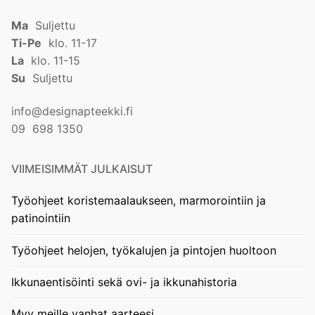
Ma
Suljettu
Ti-Pe
klo. 11-17
La
klo. 11-15
Su
Suljettu
info@designapteekki.fi
09 698 1350
VIIMEISIMMÄT JULKAISUT
Työohjeet koristemaalaukseen, marmorointiin ja
patinointiin
Työohjeet helojen, työkalujen ja pintojen huoltoon
Ikkunaentisöinti sekä ovi- ja ikkunahistoria
Myy meille vanhat aarteesi