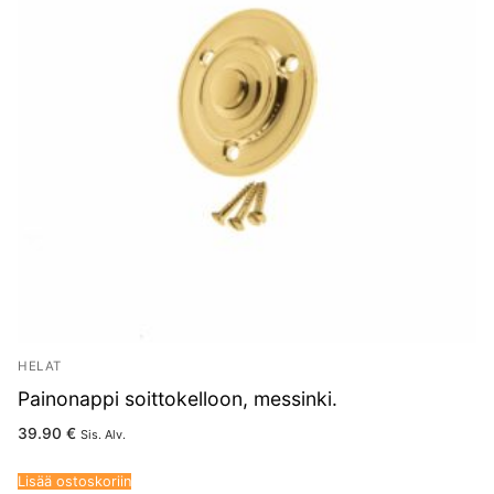
HELAT
Painonappi soittokelloon, messinki.
39.90
€
Sis. Alv.
Lisää ostoskoriin