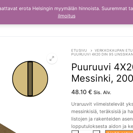
aattavat erota Helsingin myymälän hinnoista. Suuremmat t
ilmoitus
ETUSIVU
VERKKOKAUPAN ETU
PUURUUVI 4X20 DIN 95 LINSSIKAN
Puuruuvi 4X20
Messinki, 200
48.10
€
Sis. Alv.
Uraruuvit viimeistelevät yks
messinkisiä, teräksisiä ja h
listojen ja rakenteiden ase
lopputuloksesta aidon ja k