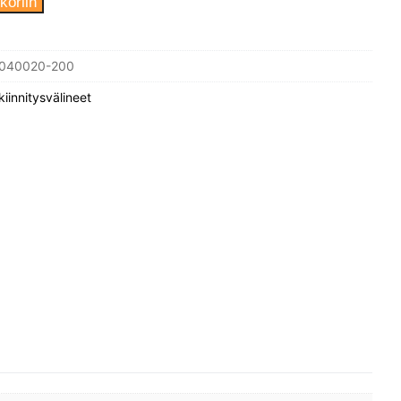
koriin
040020-200
kiinnitysvälineet