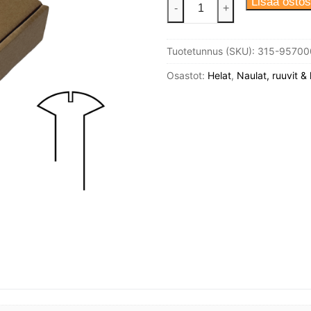
Puuruuvi
Lisää ostos
-
+
4X20
Din
Tuotetunnus (SKU):
315-95700
95
Linssikanta
Osastot:
Helat
,
Naulat, ruuvit & 
Messinki,
200kpl/
pakkaus.
määrä