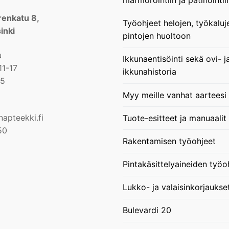
enkatu 8,
Työohjeet helojen, työkaluj
inki
pintojen huoltoon
u
Ikkunaentisöinti sekä ovi- j
11-17
ikkunahistoria
15
Myy meille vanhat aarteesi
apteekki.fi
Tuote-esitteet ja manuaalit
50
Rakentamisen työohjeet
Pintakäsittelyaineiden työo
Lukko- ja valaisinkorjaukse
Bulevardi 20