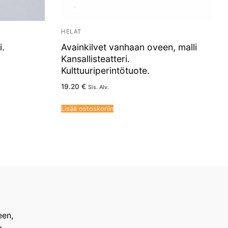
HELAT
i.
Avainkilvet vanhaan oveen, malli
Kansallisteatteri.
Kulttuuriperintötuote.
19.20
€
Sis. Alv.
Lisää ostoskoriin
een,
n