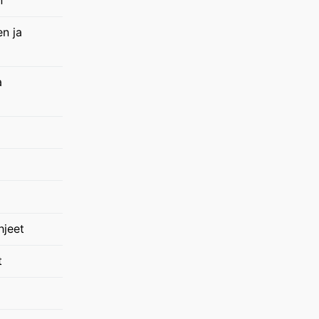
en ja
a
hjeet
t