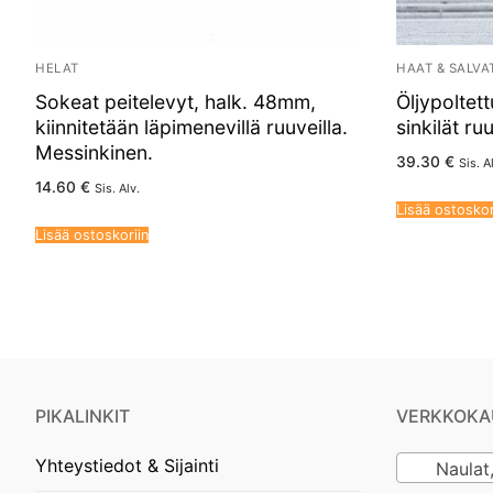
HELAT
HAAT & SALVA
Sokeat peitelevyt, halk. 48mm,
Öljypolte
kiinnitetään läpimenevillä ruuveilla.
sinkilät ru
Messinkinen.
39.30
€
Sis. A
14.60
€
Sis. Alv.
Lisää ostoskor
Lisää ostoskoriin
PIKALINKIT
VERKKOKA
Yhteystiedot & Sijainti
Naulat, ru