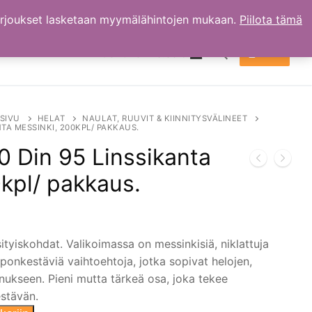
arjoukset lasketaan myymälähintojen mukaan.
Piilota tämä
TILI
OSTOKSET
0.00
€
Hae:
SIVU
HELAT
NAULAT, RUUVIT & KIINNITYSVÄLINEET
TA MESSINKI, 200KPL/ PAKKAUS.
 Din 95 Linssikanta
kpl/ pakkaus.
ityiskohdat. Valikoimassa on messinkisiä, niklattuja
aponkestäviä vaihtoehtoja, jotka sopivat helojen,
nnukseen. Pieni mutta tärkeä osa, joka tekee
estävän.