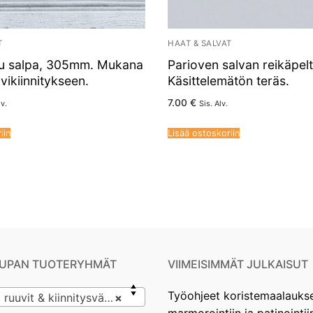
T
HAAT & SALVAT
ttu salpa, 305mm. Mukana
Parioven salvan reikäpelt
uvikiinnitykseen.
Käsittelemätön teräs.
7.00
€
lv.
Sis. Alv.
iin
Lisää ostoskoriin
UPAN TUOTERYHMÄT
VIIMEISIMMÄT JULKAISUT
Työohjeet koristemaalauks
uvit & kiinnitysvälineet
×
marmorointiin ja patinointii