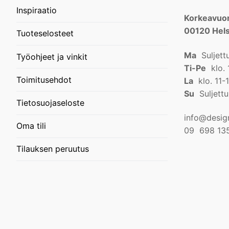
Inspiraatio
Korkeavuor
00120 Hels
Tuoteselosteet
Ma
Suljett
Työohjeet ja vinkit
Ti-Pe
klo. 
Toimitusehdot
La
klo. 11-
Su
Suljettu
Tietosuojaseloste
info@design
Oma tili
09 698 13
Tilauksen peruutus