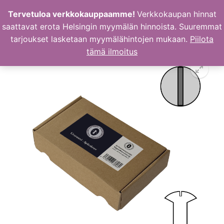
Hyppää
Tervetuloa verkkokauppaamme!
Verkkokaupan hinnat
sisältöön
saattavat erota Helsingin myymälän hinnoista. Suuremmat
tarjoukset lasketaan myymälähintojen mukaan.
Piilota
tämä ilmoitus