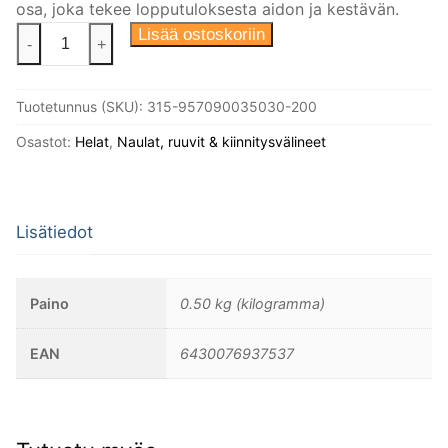
osa, joka tekee lopputuloksesta aidon ja kestävän.
Puuruuvi
Lisää ostoskoriin
-
+
3,5X30
Din
Tuotetunnus (SKU):
315-957090035030-200
95
Linssikanta
Osastot:
Helat
,
Naulat, ruuvit & kiinnitysvälineet
Niklattu
messinki,
200kpl/
Lisätiedot
pakkaus.
määrä
Paino
0.50 kg (kilogramma)
EAN
6430076937537