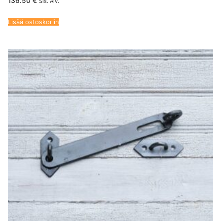
136.50
€
Sis. Alv.
Lisää ostoskoriin