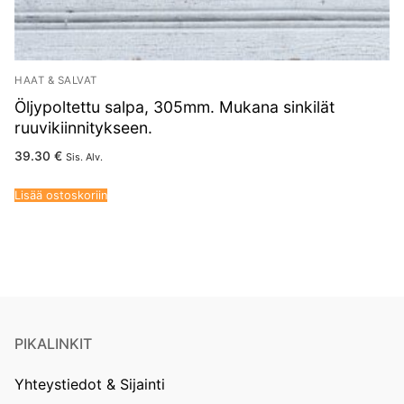
HAAT & SALVAT
Öljypoltettu salpa, 305mm. Mukana sinkilät
ruuvikiinnitykseen.
39.30
€
Sis. Alv.
Lisää ostoskoriin
PIKALINKIT
Yhteystiedot & Sijainti