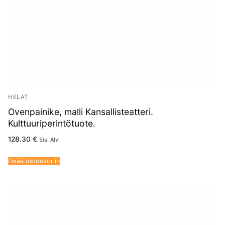
HELAT
Ovenpainike, malli Kansallisteatteri.
Kulttuuriperintötuote.
128.30
€
Sis. Alv.
Lisää ostoskoriin