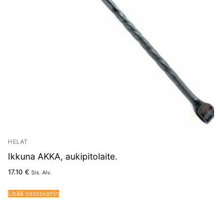
HELAT
Ikkuna AKKA, aukipitolaite.
17.10
€
Sis. Alv.
Lisää ostoskoriin