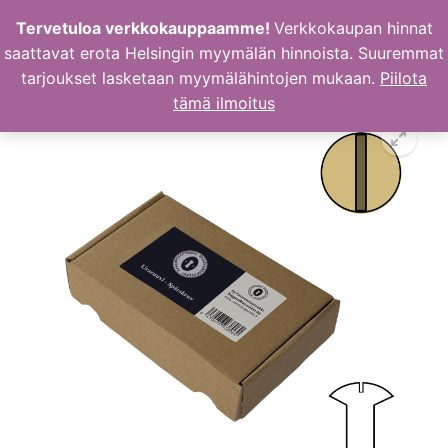
Hyppää
Tervetuloa verkkokauppaamme!
Verkkokaupan hinnat
sisältöön
saattavat erota Helsingin myymälän hinnoista. Suuremmat
tarjoukset lasketaan myymälähintojen mukaan.
Piilota
tämä ilmoitus