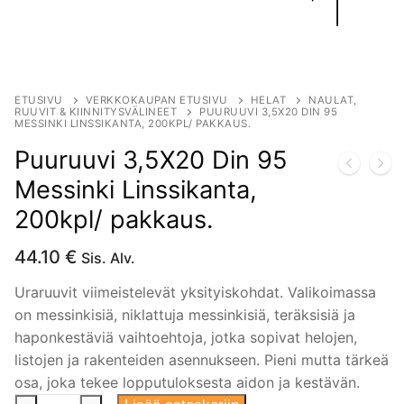
ETUSIVU
VERKKOKAUPAN ETUSIVU
HELAT
NAULAT,
RUUVIT & KIINNITYSVÄLINEET
PUURUUVI 3,5X20 DIN 95
MESSINKI LINSSIKANTA, 200KPL/ PAKKAUS.
Puuruuvi 3,5X20 Din 95
Messinki Linssikanta,
200kpl/ pakkaus.
44.10
€
Sis. Alv.
Uraruuvit viimeistelevät yksityiskohdat. Valikoimassa
on messinkisiä, niklattuja messinkisiä, teräksisiä ja
haponkestäviä vaihtoehtoja, jotka sopivat helojen,
listojen ja rakenteiden asennukseen. Pieni mutta tärkeä
osa, joka tekee lopputuloksesta aidon ja kestävän.