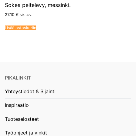
Sokea peitelevy, messinki.
27.10
€
Sis. Alv.
Lisää ostoskoriin
PIKALINKIT
Yhteystiedot & Sijainti
Inspiraatio
Tuoteselosteet
Työohjeet ja vinkit