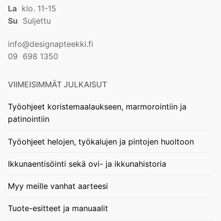
La
klo. 11-15
Su
Suljettu
info@designapteekki.fi
09 698 1350
VIIMEISIMMÄT JULKAISUT
Työohjeet koristemaalaukseen, marmorointiin ja
patinointiin
Työohjeet helojen, työkalujen ja pintojen huoltoon
Ikkunaentisöinti sekä ovi- ja ikkunahistoria
Myy meille vanhat aarteesi
Tuote-esitteet ja manuaalit