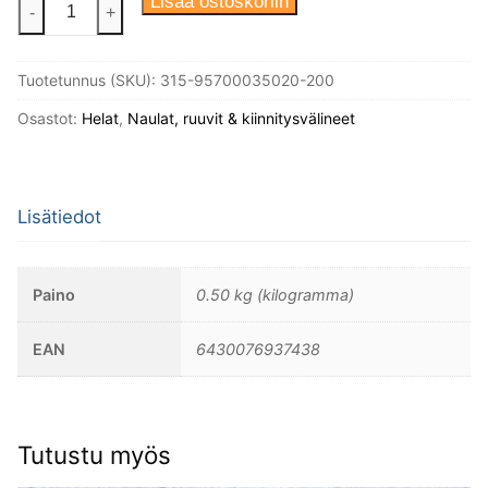
Puuruuvi
Lisää ostoskoriin
-
+
3,5X20
Din
Tuotetunnus (SKU):
315-95700035020-200
95
Messinki
Osastot:
Helat
,
Naulat, ruuvit & kiinnitysvälineet
Linssikanta,
200kpl/
pakkaus.
Lisätiedot
määrä
Paino
0.50 kg (kilogramma)
EAN
6430076937438
Tutustu myös