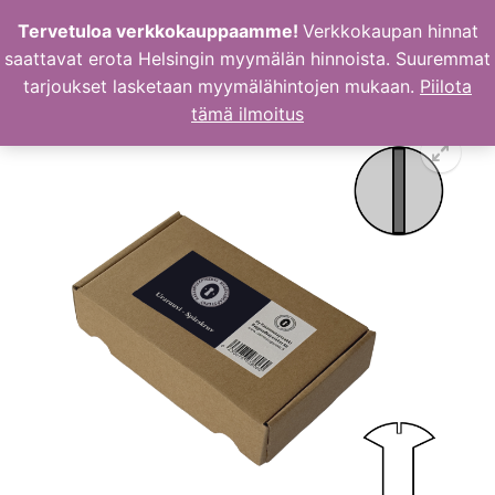
Hyppää
Tervetuloa verkkokauppaamme!
Verkkokaupan hinnat
sisältöön
saattavat erota Helsingin myymälän hinnoista. Suuremmat
tarjoukset lasketaan myymälähintojen mukaan.
Piilota
tämä ilmoitus