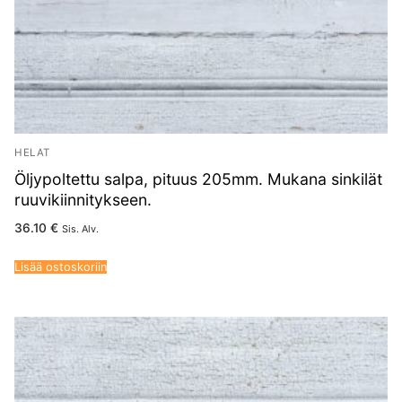
HELAT
Öljypoltettu salpa, pituus 205mm. Mukana sinkilät
ruuvikiinnitykseen.
36.10
€
Sis. Alv.
Lisää ostoskoriin