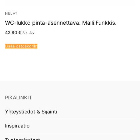
HELAT
WC-lukko pinta-asennettava. Malli Funkkis.
42.80
€
Sis. Alv.
Lisää ostoskoriin
PIKALINKIT
Yhteystiedot & Sijainti
Inspiraatio
Tuoteselosteet