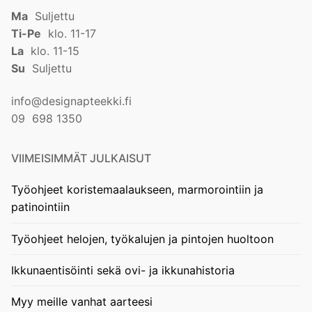
Ma
Suljettu
Ti-Pe
klo. 11-17
La
klo. 11-15
Su
Suljettu
info@designapteekki.fi
09 698 1350
VIIMEISIMMÄT JULKAISUT
Työohjeet koristemaalaukseen, marmorointiin ja
patinointiin
Työohjeet helojen, työkalujen ja pintojen huoltoon
Ikkunaentisöinti sekä ovi- ja ikkunahistoria
Myy meille vanhat aarteesi