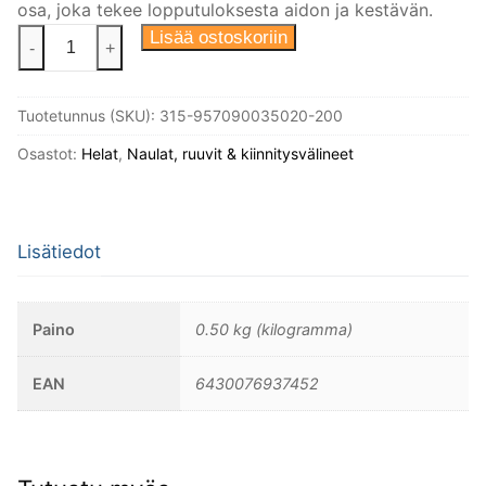
osa, joka tekee lopputuloksesta aidon ja kestävän.
Puuruuvi
Lisää ostoskoriin
-
+
3,5X20
Din
Tuotetunnus (SKU):
315-957090035020-200
95
Linssikanta
Osastot:
Helat
,
Naulat, ruuvit & kiinnitysvälineet
Niklattu
messinki,
200kpl/
Lisätiedot
pakkaus.
määrä
Paino
0.50 kg (kilogramma)
EAN
6430076937452