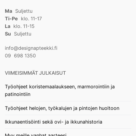
Ma
Suljettu
Ti-Pe
klo. 11-17
La
klo. 11-15
Su
Suljettu
info@designapteekki.fi
09 698 1350
VIIMEISIMMÄT JULKAISUT
Työohjeet koristemaalaukseen, marmorointiin ja
patinointiin
Työohjeet helojen, työkalujen ja pintojen huoltoon
Ikkunaentisöinti sekä ovi- ja ikkunahistoria
Myy meille vanhat aarteesi