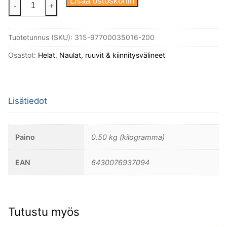
Puuruuvi
Lisää ostoskoriin
-
+
3,5X16
Din
Tuotetunnus (SKU):
315-97700035016-200
97
Messinki
Osastot:
Helat
,
Naulat, ruuvit & kiinnitysvälineet
Uppokanta,
200kpl/
pakkaus.
Lisätiedot
määrä
Paino
0.50 kg (kilogramma)
EAN
6430076937094
Tutustu myös