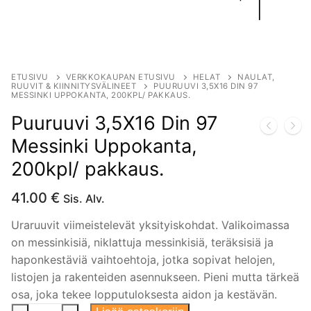
ETUSIVU
VERKKOKAUPAN ETUSIVU
HELAT
NAULAT,
RUUVIT & KIINNITYSVÄLINEET
PUURUUVI 3,5X16 DIN 97
MESSINKI UPPOKANTA, 200KPL/ PAKKAUS.
Puuruuvi 3,5X16 Din 97
Messinki Uppokanta,
200kpl/ pakkaus.
41.00
€
Sis. Alv.
Uraruuvit viimeistelevät yksityiskohdat. Valikoimassa
on messinkisiä, niklattuja messinkisiä, teräksisiä ja
haponkestäviä vaihtoehtoja, jotka sopivat helojen,
listojen ja rakenteiden asennukseen. Pieni mutta tärkeä
osa, joka tekee lopputuloksesta aidon ja kestävän.