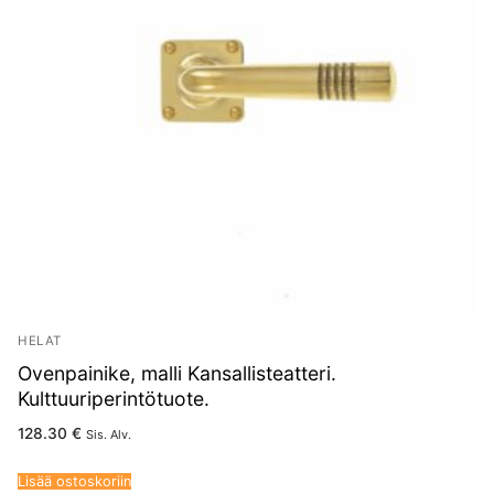
HELAT
Ovenpainike, malli Kansallisteatteri.
Kulttuuriperintötuote.
128.30
€
Sis. Alv.
Lisää ostoskoriin