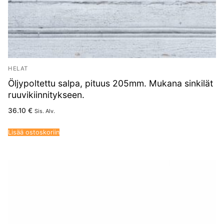
HELAT
Öljypoltettu salpa, pituus 205mm. Mukana sinkilät
ruuvikiinnitykseen.
36.10
€
Sis. Alv.
Lisää ostoskoriin