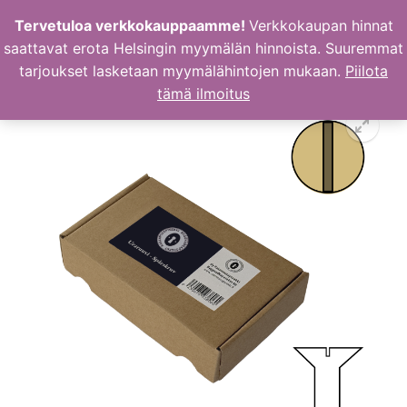
Hyppää
Tervetuloa verkkokauppaamme!
Verkkokaupan hinnat
sisältöön
saattavat erota Helsingin myymälän hinnoista. Suuremmat
tarjoukset lasketaan myymälähintojen mukaan.
Piilota
tämä ilmoitus