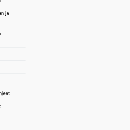
en ja
a
hjeet
t