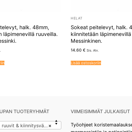
HELAT
televyt, halk. 48mm,
Sokeat peitelevyt, halk.
n läpimenevillä ruuveilla.
kiinnitetään läpimenevillä 
ssinki.
Messinkinen.
14.60
€
.
Sis. Alv.
iin
Lisää ostoskoriin
UPAN TUOTERYHMÄT
VIIMEISIMMÄT JULKAISUT
Työohjeet koristemaalauks
uvit & kiinnitysvälineet
×
marmorointiin ja patinointii