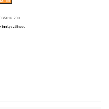
koriin
035016-200
kiinnitysvälineet