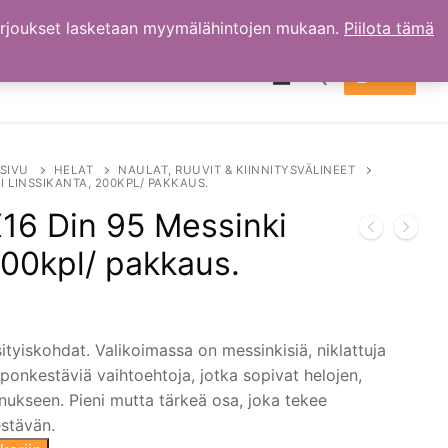
arjoukset lasketaan myymälähintojen mukaan.
Piilota tämä
TILI
OSTOKSET
0.00
€
Hae:
SIVU
HELAT
NAULAT, RUUVIT & KIINNITYSVÄLINEET
I LINSSIKANTA, 200KPL/ PAKKAUS.
16 Din 95 Messinki
200kpl/ pakkaus.
ityiskohdat. Valikoimassa on messinkisiä, niklattuja
aponkestäviä vaihtoehtoja, jotka sopivat helojen,
nnukseen. Pieni mutta tärkeä osa, joka tekee
estävän.