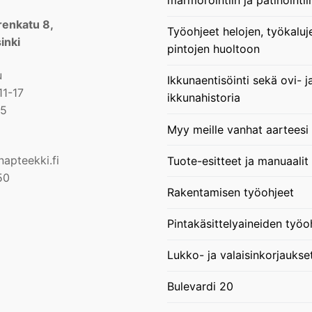
enkatu 8,
Työohjeet helojen, työkaluj
inki
pintojen huoltoon
u
Ikkunaentisöinti sekä ovi- j
11-17
ikkunahistoria
15
Myy meille vanhat aarteesi
apteekki.fi
Tuote-esitteet ja manuaalit
50
Rakentamisen työohjeet
Pintakäsittelyaineiden työo
Lukko- ja valaisinkorjaukse
Bulevardi 20