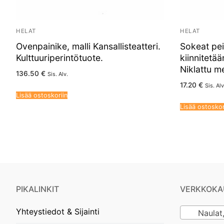
HELAT
HELAT
Ovenpainike, malli Kansallisteatteri.
Sokeat pei
Kulttuuriperintötuote.
kiinnitetää
Niklattu me
136.50
€
Sis. Alv.
17.20
€
Sis. Alv
Lisää ostoskoriin
Lisää ostoskor
PIKALINKIT
VERKKOKA
Yhteystiedot & Sijainti
Naulat, ru