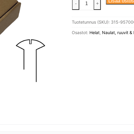
Puuruuvi
Lisää ostos
-
+
3,5X16
Din
Tuotetunnus (SKU):
315-95700
95
Messinki
Osastot:
Helat
,
Naulat, ruuvit & 
Linssikanta,
200kpl/
pakkaus.
määrä