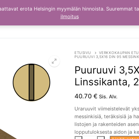
aattavat erota Helsingin myymälän hinnoista. Suuremmat t
ilmoitus
ETUSIVU
VERKKOKAUPAN ETU
PUURUUVI 3,5X16 DIN 95 MESSINK
Puuruuvi 3,5X
Linssikanta, 
40.70
€
Sis. Alv.
Uraruuvit viimeistelevät yks
messinkisiä, teräksisiä ja h
listojen ja rakenteiden ase
lopputuloksesta aidon ja k