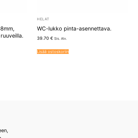
HELAT
 48mm,
WC-lukko pinta-asennettava.
ruuveilla.
39.70
€
Sis. Alv.
Lisää ostoskoriin
een,
n