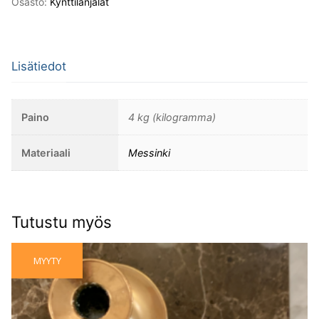
Osasto:
Kynttilänjalat
Lisätiedot
Paino
4 kg (kilogramma)
Materiaali
Messinki
Tutustu myös
MYYTY