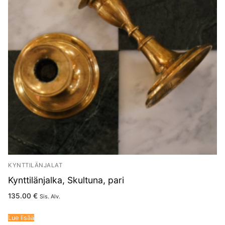
KYNTTILÄNJALAT
Kynttilänjalka, Skultuna, pari
135.00
€
Sis. Alv.
Lue lisää