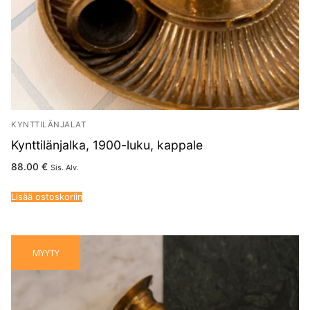
KYNTTILÄNJALAT
Kynttilänjalka, 1900-luku, kappale
88.00
€
Sis. Alv.
Lisää ostoskoriin
MYYTY