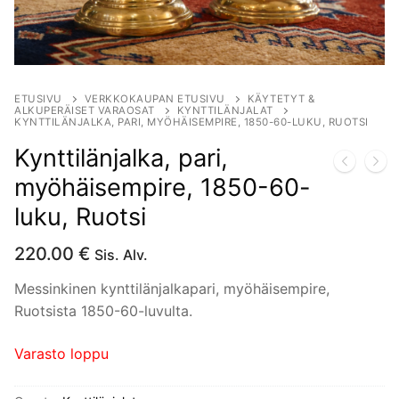
ETUSIVU
VERKKOKAUPAN ETUSIVU
KÄYTETYT &
ALKUPERÄISET VARAOSAT
KYNTTILÄNJALAT
KYNTTILÄNJALKA, PARI, MYÖHÄISEMPIRE, 1850-60-LUKU, RUOTSI
Kynttilänjalka, pari,
myöhäisempire, 1850-60-
luku, Ruotsi
220.00
€
Sis. Alv.
Messinkinen kynttilänjalkapari, myöhäisempire,
Ruotsista 1850-60-luvulta.
Varasto loppu