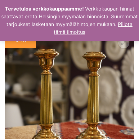
Hyppää
Tervetuloa verkkokauppaamme!
Verkkokaupan hinnat
sisältöön
saattavat erota Helsingin myymälän hinnoista. Suuremmat
tarjoukset lasketaan myymälähintojen mukaan.
Piilota
tämä ilmoitus
MYYTY