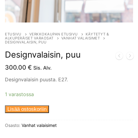
ETUSIVU
VERKKOKAUPAN ETUSIVU
KÄYTETYT &
ALKUPERÄISET VARAOSAT
VANHAT VALAISIMET
DESIGNVALAISIN, PUU
Designvalaisin, puu
300.00
€
Sis. Alv.
Designvalaisin puusta. E27.
1 varastossa
Designvalaisin,
Lisää ostoskoriin
puu
määrä
Osasto:
Vanhat valaisimet