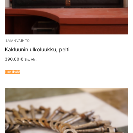
ILMANVAIHTO
Kakluunin ulkoluukku, pelti
390.00
€
Sis. Alv.
Lue lisää