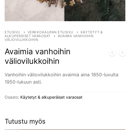
ETUSIVU
VERKKOKAUPAN ETUSIVU
KÄYTETYT &
ALKUPERÄISET VARAOSAT
AVAIMIA VANHOIHIN
VÄLIOVILUKKOIHIN
Avaimia vanhoihin
väliovilukkoihin
Vanhoihin väliovilukkoihin avaimia aina 1850-luvulta
1950-lukuun asti.
Osasto:
Käytetyt & alkuperäiset varaosat
Tutustu myös