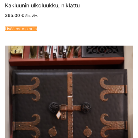
Kakluunin ulkoluukku, niklattu
365.00
€
Sis. Alv.
Lisää ostoskoriin