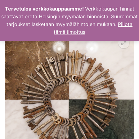
Hyppää
Tervetuloa verkkokauppaamme!
Verkkokaupan hinnat
sisältöön
saattavat erota Helsingin myymälän hinnoista. Suuremmat
tarjoukset lasketaan myymälähintojen mukaan.
Piilota
tämä ilmoitus